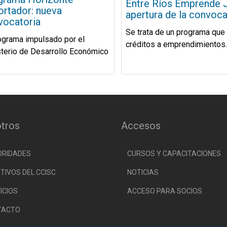
Entre Ríos Emprende 
ortador: nueva
apertura de la convoca
vocatoria
Se trata de un programa que
ograma impulsado por el
créditos a emprendimientos..
terio de Desarrollo Económico
tros
Accesos
ORIDADES
CURSOS Y CAPACITACIONES
TIVOS DEL CCISC
NOTICIAS
ICIOS
ACCESO PARA SOCIOS
TACTO