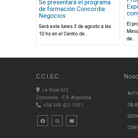
Se presentará el programa
Exp
de formación Concordia
con
Negocios
El pr
Será este lunes 3 de agosto a las
Minis
10 hs en el Centro de...
de...
C.C.I.S.C.
Noso
La Rioja 622
AUT
Concordia - E.R. Argentina
+54 345 421 1551
OBJE
SERV
CON