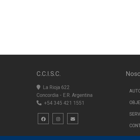
C.C.I.S.C.
Noso
La Rioja 622
AUT
Concordia - E.R. Argentina
+54 345 421 1551
OBJE
SERV
CON