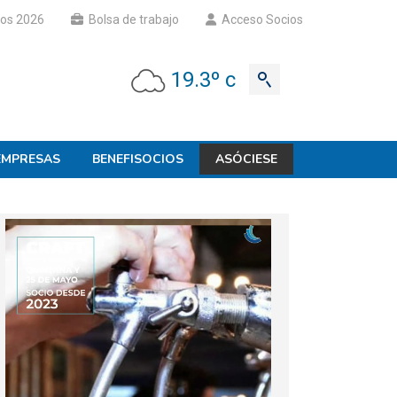
os 2026
Bolsa de trabajo
Acceso Socios
19.3º c
EMPRESAS
BENEFISOCIOS
ASÓCIESE