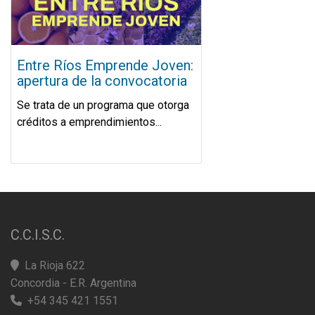
Entre Ríos Emprende Joven:
apertura de la convocatoria
Se trata de un programa que otorga
créditos a emprendimientos...
C.C.I.S.C.
La Rioja 622
Concordia - E.R. Argentina
+54 345 421 1551