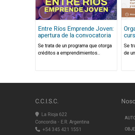
Entre Ríos Emprende Joven:
Orga
apertura de la convocatoria
curs
Se trata de un programa que otorga
Se tr
créditos a emprendimientos...
de un
C.C.I.S.C.
Noso
La Rioja 622
AUT
Concordia - E.R. Argentina
+54 345 421 1551
OBJE