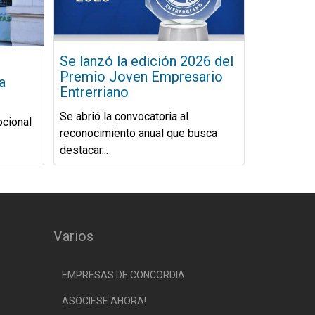
Se lanzó la edición 2026 del
Premio Joven Empresario
a
Entrerriano
Se abrió la convocatoria al
pcional
reconocimiento anual que busca
destacar...
Varios
EMPRESAS DE CONCORDIA
ASOCIESE AHORA!