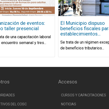
nización de eventos:
El Municipio dispuso
o taller presencial
beneficios fiscales par
establecimientos...
ata de una capacitación laboral
Se trata de un régimen exce
 encuentro semanal y tres...
de beneficios tributarios...
tros
Accesos
ORIDADES
CURSOS Y CAPACITACIONES
TIVOS DEL CCISC
NOTICIAS