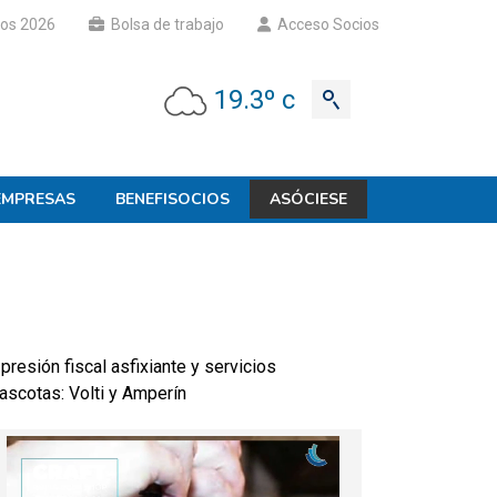
os 2026
Bolsa de trabajo
Acceso Socios
19.3º c
EMPRESAS
BENEFISOCIOS
ASÓCIESE
presión fiscal asfixiante y servicios
ascotas: Volti y Amperín