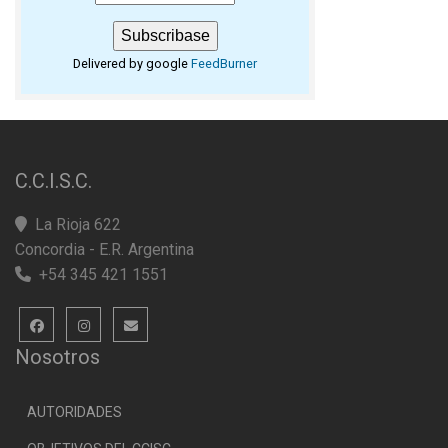
Delivered by google
FeedBurner
C.C.I.S.C.
La Rioja 622
Concordia - E.R. Argentina
+54 345 421 1551
Nosotros
AUTORIDADES