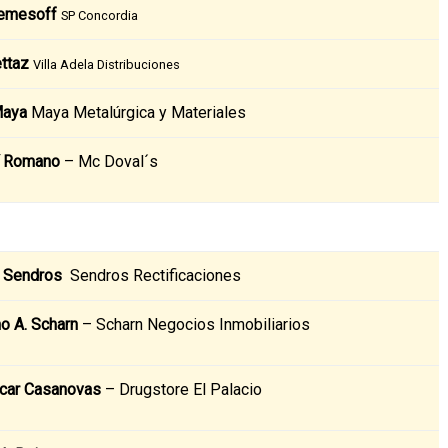
emesoff
SP Concordia
ettaz
Villa Adela Distribuciones
Maya
Maya Metalúrgica y Materiales
í Romano
– Mc Doval´s
a Sendros
Sendros Rectificaciones
o A. Scharn
– Scharn Negocios Inmobiliarios
car Casanovas
– Drugstore El Palacio