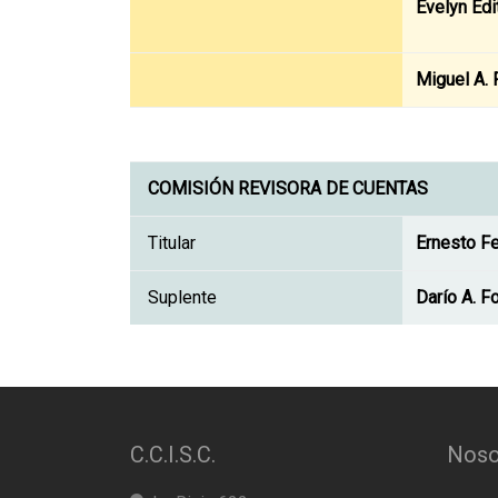
Evelyn Edi
Miguel A. 
COMISIÓN REVISORA DE CUENTAS
Titular
Ernesto Fe
Suplente
Darío A. F
C.C.I.S.C.
Noso