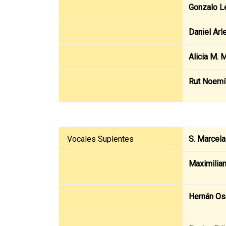
Gonzalo L
Daniel Arl
Alicia M. 
Rut Noem
Vocales Suplentes
S. Marcel
Maximilian
Hernán Os