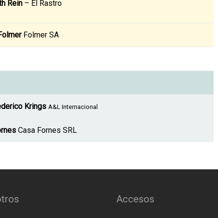
th Rein
– El Rastro
Folmer
Folmer SA
derico Krings
A&L Internacional
ornes
Casa Fornes SRL
tros
Accesos