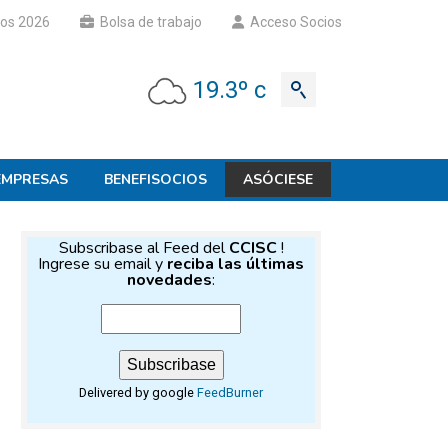
os 2026
Bolsa de trabajo
Acceso Socios
19.3º c
EMPRESAS
BENEFISOCIOS
ASÓCIESE
Subscribase al Feed del
CCISC
!
Ingrese su email y
reciba las últimas
novedades
:
Delivered by google
FeedBurner