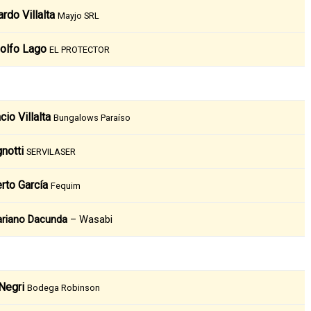
rdo Villalta
Mayjo SRL
olfo Lago
EL PROTECTOR
cio Villalta
Bungalows Paraíso
notti
SERVILASER
rto García
Fequim
ariano Dacunda
– Wasabi
Negri
Bodega Robinson